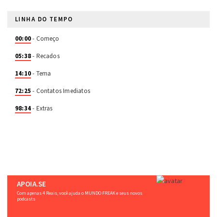
LINHA DO TEMPO
00:00
- Começo
05:38
- Recados
14:10
- Tema
72:25
- Contatos Imediatos
98:34
- Extras
APOIA.SE
Com apenas 4 Reais, você ajuda o MUNDO FREAK e seus novos
podcasts