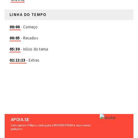
LINHA DO TEMPO
00:00
- Começo
00:05
- Recados
05:30
- Início do tema
02:21:13
- Extras
APOIA.SE
Com apenas 4 Reais, você ajuda o MUNDO FREAK e seus novos
podcasts