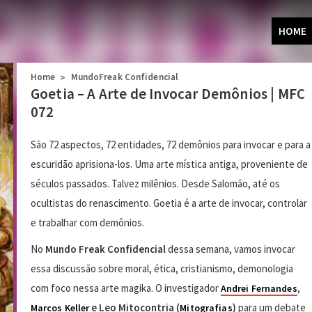
HOME
Home
MundoFreak Confidencial
>
Goetia – A Arte de Invocar Demônios | MFC
072
São 72 aspectos, 72 entidades, 72 demônios para invocar e para a
escuridão aprisiona-los. Uma arte mística antiga, proveniente de
séculos passados. Talvez milênios. Desde Salomão, até os
ocultistas do renascimento. Goetia é a arte de invocar, controlar
e trabalhar com demônios.
No
Mundo Freak Confidencial
dessa semana, vamos invocar
essa discussão sobre moral, ética, cristianismo, demonologia
com foco nessa arte magika. O investigador
,
Andrei Fernandes
e Leo Mitocontria (
)
para um debate
Marcos Keller
Mitografias