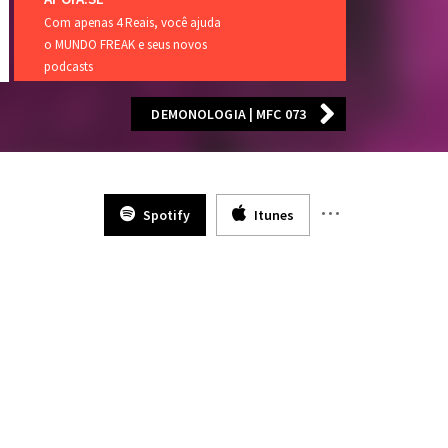
Com apenas 4 Reais, você ajuda
o MUNDO FREAK e seus novos
podcasts
DEMONOLOGIA | MFC 073
Spotify
Itunes